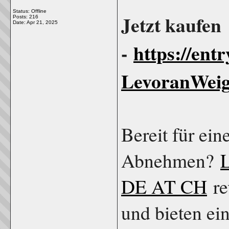
Status: Offline
Jetzt kaufen
Posts: 216
Date:
Apr 21, 2025
-
https://ent
LevoranWeig
Bereit für ein
Abnehmen?
DE AT CH
re
und bieten ein