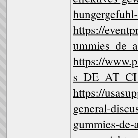
hungergefuhl
https://event
ummies_de_a
https://www.
s_DE_AT_CH
https://usas
general-discu
gummies-de-at