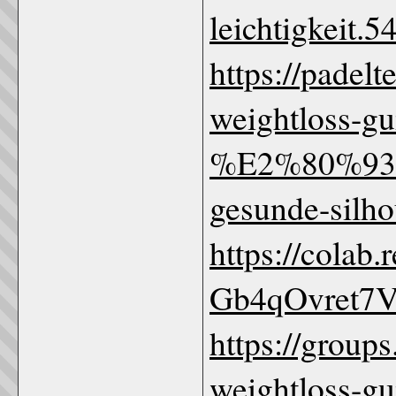
leichtigkeit.5
https://padel
weightloss-
%E2%80%93-f
gesunde-silho
https://colab
Gb4qOvret7
https://group
weightloss-g