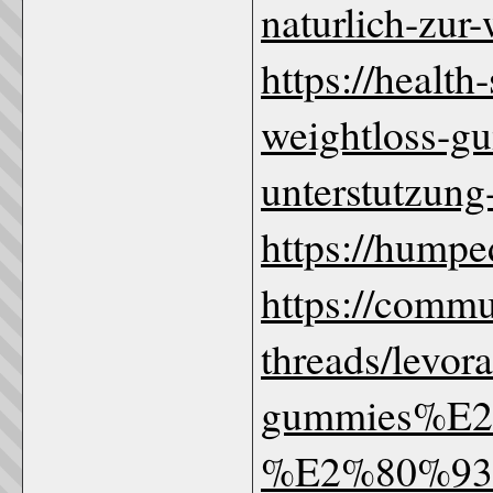
naturlich-zur
https://healt
weightloss-gu
unterstutzung
https://humpe
https://comm
threads/levor
gummies%E2
%E2%80%93-o