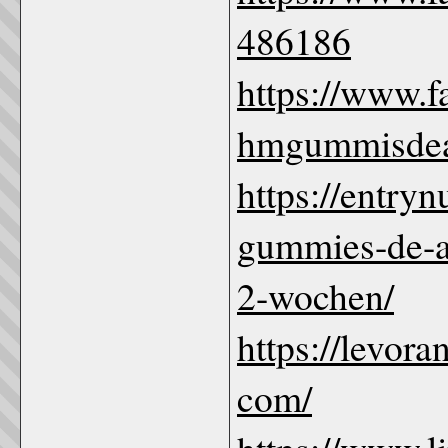
486186
https://www.
hmgummisdea
https://entryn
gummies-de-at
2-wochen/
https://levor
com/