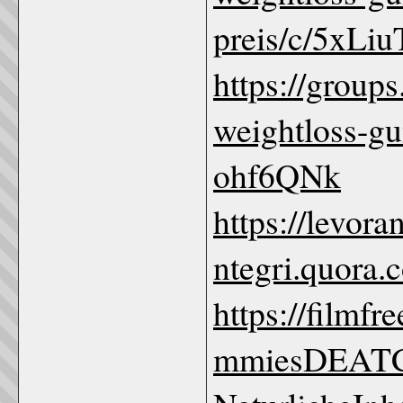
preis/c/5xLi
https://group
weightloss-gu
ohf6QNk
https://levor
ntegri.quora.
https://film
mmiesDEAT