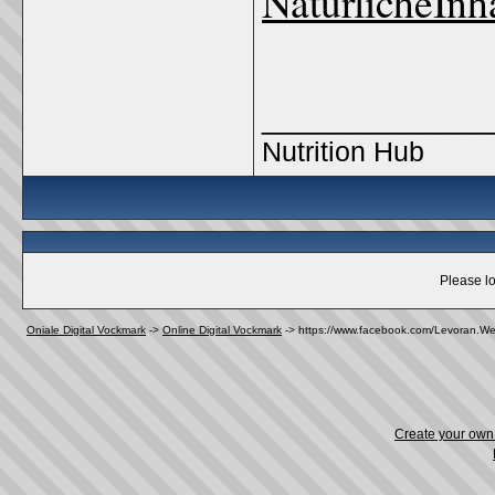
NaturlicheInh
_____________
Nutrition Hub
Please lo
Oniale Digital Vockmark
->
Online Digital Vockmark
->
https://www.facebook.com/Levoran.W
Create your ow