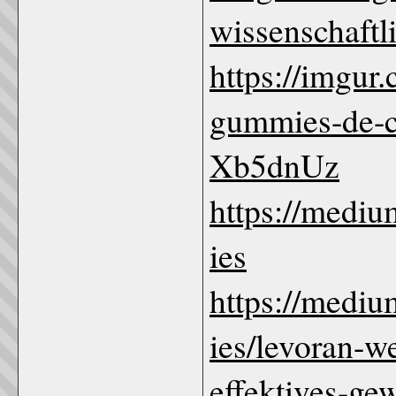
wissenschaftl
https://imgur
gummies-de-ch
Xb5dnUz
https://medi
ies
https://medi
ies/levoran-w
effektives-g