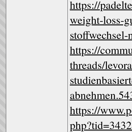
https://padel
weight-loss-g
stoffwechsel-
https://comm
threads/levor
studienbasier
abnehmen.54
https://www.p
php?tid=343